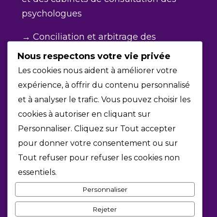
psychologues
→ Conciliation et arbitrage des
comptes des psychologues
Nous respectons votre vie privée
Les cookies nous aident à améliorer votre
→ Membre de l’Association québécoise
expérience, à offrir du contenu personnalisé
des neuropsychologues (AQNP)
et à analyser le trafic. Vous pouvez choisir les
→ Collaboration interdisciplinaire avec
cookies à autoriser en cliquant sur
les professionnel.les de la Clinique
Personnaliser. Cliquez sur Tout accepter
multidisciplinaire pour le
pour donner votre consentement ou sur
développement de l’enfant (CMDE)
Tout refuser pour refuser les cookies non
essentiels.
Personnaliser
Rejeter